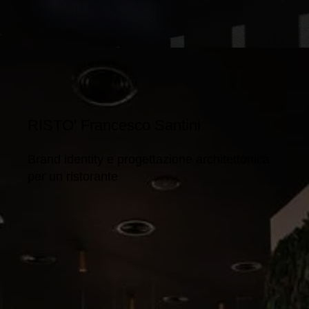
RISTO' Francesco Santini
Brand identity e progettazione architettonica
per un ristorante