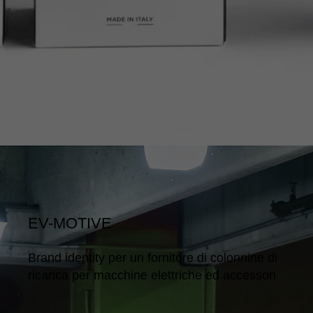
EV-MOTIVE
Brand identity per un fornitore di colonnine di
ricarica per macchine elettriche ed accessori