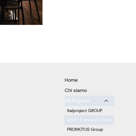
Home
Chi siamo
All Projects
Italproject GROUP
RISTO' Francesco Santini
PROMOTUS Group