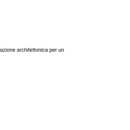
Home
Chi siamo
All Projects
Contatti
tazione architettonica per un